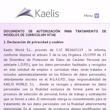
Menu
DOCUMENTO DE AUTORIZACIÓN PARA TRATAMIENTO DE
MODELOS DE CURRICULUM VITAE
1. Declaración de privacidad y cookies
Kaelis World S.L., provisto de C.I.F. B81665119 , le informa,
conforme dispone el artículo 5 de la Ley Orgánica 15/1999 de 13
de Diciembre de Protección de Datos de Carácter Personal (en
adelante L.O.P.D.), que los datos personales facilitados y recogidos
en esta solicitud de empleo o currículum vitae, serán tratados e
incluidos automatizadamente en los ficheros de datos personales,
debidamente inscritos en el R.G.A.E.P.D., bajo responsabilidad de
KAELIS WORLD, S.L. , donde se recogen y almacenan los datos
personales con la finalidad exclusiva de formar parte en los
procesos de selección de personal, bolsa de trabajo y contratación
que se lleven a cabo. El interesado otorga su consentimiento para el
tratamiento de sus datos personales con la finalidad anteriormente
mencionada. En el supuesto de producirse alguna modificación de